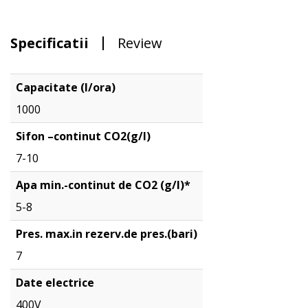
Specificatii
Review
Capacitate (l/ora)
1000
Sifon –continut CO2(g/l)
7-10
Apa min.-continut de CO2 (g/l)*
5-8
Pres. max.in rezerv.de pres.(bari)
7
Date electrice
400V